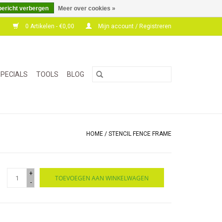
bericht verbergen
Meer over cookies »
0 Artikelen - €0,00
Mijn account / Registreren
PECIALS
TOOLS
BLOG
HOME
/
STENCIL FENCE FRAME
+
TOEVOEGEN AAN WINKELWAGEN
-