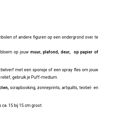
mbolen of andere figuren op een ondergrond over te
nebloem op jouw
muur, plafond, deur, op papier of
xtielverf met een sponsje of een spray fles om jouw
 reliëf, gebruik je Puff-medium.
cten,
scrapbooking, zonneprints, artquilts, textiel- en
s ca. 15 bij 15 cm groot.