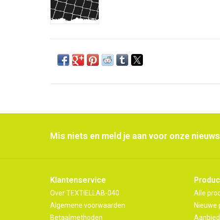
Mis niets en meld je aan voor onze nieuws
Klantenservice
Produc
Over TEXTIELLAB-040
Alle pro
Algemene voorwaarden
Nieuwe 
Betaalmethoden
Aanbied