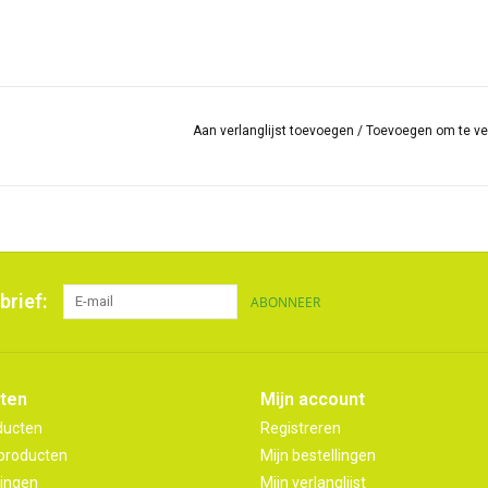
Aan verlanglijst toevoegen
/
Toevoegen om te ve
brief:
ABONNEER
ten
Mijn account
ducten
Registreren
producten
Mijn bestellingen
ingen
Mijn verlanglijst