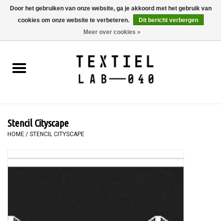
Door het gebruiken van onze website, ga je akkoord met het gebruik van
cookies om onze website te verbeteren.
Dit bericht verbergen
0 Artikelen - €0,00
Meer over cookies »
Home
BOEKEN
TEXTIELVERF
Stencil Cityscape
SCHILDEREN
HOME
/
STENCIL CITYSCAPE
TEXTIEL
WORKSHOPS
SPECIALS