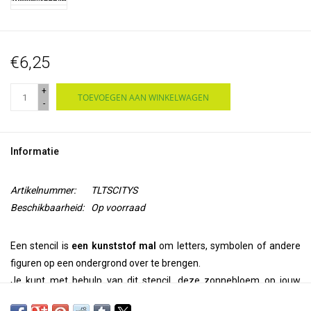
€6,25
+
TOEVOEGEN AAN WINKELWAGEN
-
Informatie
Artikelnummer:
TLTSCITYS
Beschikbaarheid:
Op voorraad
Een stencil is
een kunststof mal
om letters, symbolen of andere
figuren op een ondergrond over te brengen.
Je kunt met behulp van dit stencil, deze zonnebloem op jouw
muur, plafond, deur, op papier of textiel
overbrengen.