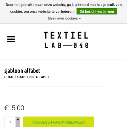
Door het gebruiken van onze website, ga je akkoord met het gebruik van
cookies om onze website te verbeteren.
Dit bericht verbergen
0 Artikelen - €0,00
Meer over cookies »
Home
BOEKEN
TEXTIELVERF
sjabloon alfabet
SCHILDEREN
HOME
/
SJABLOON ALFABET
TEXTIEL
€15,00
WORKSHOPS
+
TOEVOEGEN AAN WINKELWAGEN
SPECIALS
-