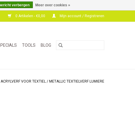
bericht verbergen
Meer over cookies »
0 Artikelen - €0,00
Mijn account / Registreren
PECIALS
TOOLS
BLOG
/
ACRYLVERF VOOR TEXTIEL
/
METALLIC TEXTIELVERF LUMIERE