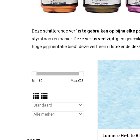
Deze schitterende verf is
te gebruiken op bijna elke 
styrofoam en papier. Deze verf is
veelzijdig
en geschik
hoge pigmentatie biedt deze verf een uitstekende dek
Lumiere van Jacqua
soepele acrylverf op
voor textiel met mi
Min: €
0
Max: €
25
voor een metallic of
uitstraling en is w
fixatie.
TOEVOEGEN AAN WI
Lumiere Hi-Lite B