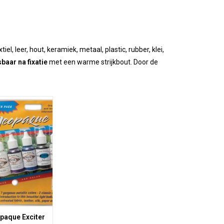
tiel, leer, hout, keramiek, metaal, plastic, rubber, klei,
baar na fixatie
met een warme strijkbout. Door de
eopaque Exciter
ard bevat mica
een metallic of
aling. Uitstekende
aar na fixatie.
paque Exciter