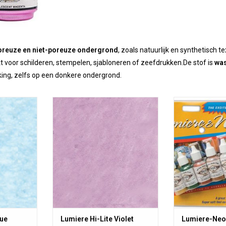
poreuze en niet-poreuze ondergrond
, zoals natuurlijk en synthetisch tex
t voor schilderen, stempelen, sjabloneren of zeefdrukken.De stof is
was
king, zelfs op een donkere ondergrond.
rd is een
Lumiere Hi-Lite Violet
Onze Lumiere-N
 waterbasis
Set van Jacqu
TOEVOEGEN AAN WINKELWAGEN
ca pigment
pigment voor 
 parelmoer
parelmoer uitstr
asbaar na
dekking, wasb
NKELWAGEN
lue
Lumiere Hi-Lite Violet
Lumiere-Neo