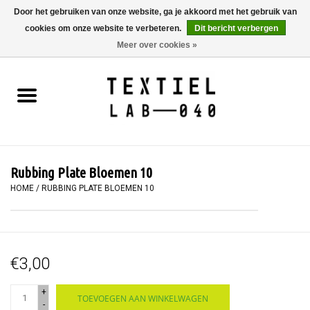
Door het gebruiken van onze website, ga je akkoord met het gebruik van
cookies om onze website te verbeteren.
Dit bericht verbergen
0 Artikelen - €0,00
Meer over cookies »
Home
BOEKEN
TEXTIELVERF
Rubbing Plate Bloemen 10
SCHILDEREN
HOME
/
RUBBING PLATE BLOEMEN 10
TEXTIEL
€3,00
WORKSHOPS
+
TOEVOEGEN AAN WINKELWAGEN
SPECIALS
-