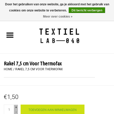
Door het gebruiken van onze website, ga je akkoord met het gebruik van
cookies om onze website te verbeteren.
Dit bericht verbergen
0 Artikelen - €0,00
Meer over cookies »
Home
BOEKEN
TEXTIELVERF
Rakel 7,5 cm Voor Thermofax
SCHILDEREN
HOME
/
RAKEL 7,5 CM VOOR THERMOFAX
TEXTIEL
€1,50
WORKSHOPS
+
TOEVOEGEN AAN WINKELWAGEN
SPECIALS
-