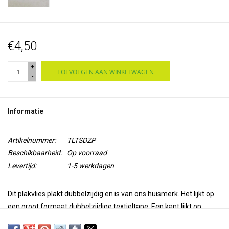
€4,50
+
TOEVOEGEN AAN WINKELWAGEN
-
Informatie
Artikelnummer:
TLTSDZP
Beschikbaarheid:
Op voorraad
Levertijd:
1-5 werkdagen
Dit plakvlies plakt dubbelzijdig en is van ons huismerk. Het lijkt op
een groot formaat dubbelzijdige textieltape. Een kant lijkt op
overtrekpapier en je kunt je ontwerp hierop voortekenen. Aan de