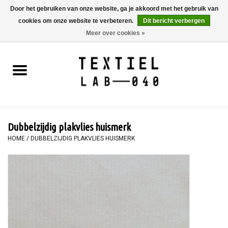
Door het gebruiken van onze website, ga je akkoord met het gebruik van
cookies om onze website te verbeteren.
Dit bericht verbergen
0 Artikelen - €0,00
Meer over cookies »
Home
BOEKEN
TEXTIELVERF
Dubbelzijdig plakvlies huismerk
SCHILDEREN
HOME
/
DUBBELZIJDIG PLAKVLIES HUISMERK
TEXTIEL
WORKSHOPS
SPECIALS