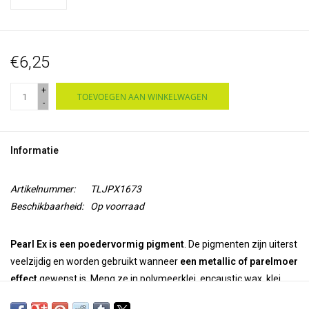
€6,25
+
TOEVOEGEN AAN WINKELWAGEN
-
Informatie
Artikelnummer:
TLJPX1673
Beschikbaarheid:
Op voorraad
Pearl Ex is een poedervormig pigment
. De pigmenten zijn uiterst
veelzijdig en worden gebruikt wanneer
een metallic of parelmoer
effect
gewenst is. Meng ze in polymeerklei, encaustic wax, klei,
acryl, oliën drukinkt, alcoholinkt, epoxy, lijm, gietharsen, vernis en