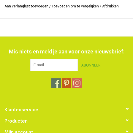
*De grootte van de reeks kleuren kan verschillen en ook het
Aan verlanglijst toevoegen
/
Toevoegen om te vergelijken
/
Afdrukken
opschrift op de huls.
Mis niets en meld je aan voor onze nieuwsbrief:
ABONNEER
Klantenservice
Producten
Mijn account