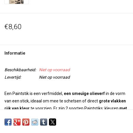
€8,60
Informatie
Beschikbaarheid:
Niet op voorraad
Levertijd:
Niet op voorraad
Een Paintstik is een verfmiddel,
een smeuïge olieverf
in de vorm
van een stick, ideaal om mee te schetsen of direct
grote vlakken
rijk van kleur
te voorzien. Er zijn 2 soorten Paintstiks: kleuren
met
een
matte
afwerking
en iridiserende kleuren
met een metallic
glans. De kleuren zijn onderling te mengen.