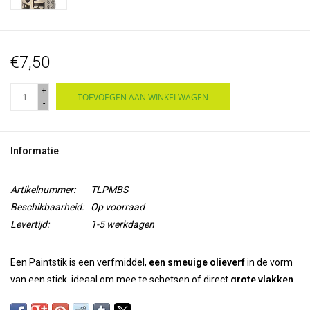
€7,50
+
TOEVOEGEN AAN WINKELWAGEN
-
Informatie
Artikelnummer:
TLPMBS
Beschikbaarheid:
Op voorraad
Levertijd:
1-5 werkdagen
Een Paintstik is een verfmiddel,
een smeuige olieverf
in de vorm
van een stick, ideaal om mee te schetsen of direct
grote vlakken
rijk van kleur
te voorzien. Er zijn 2 soorten Paintstiks: kleuren
met