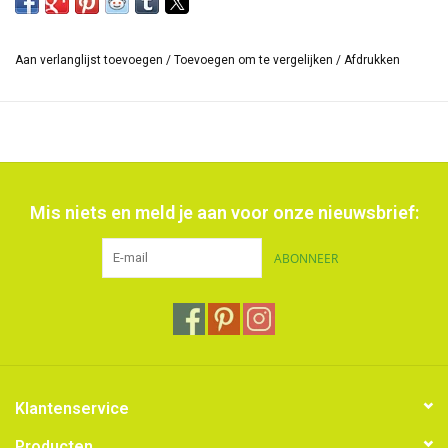
een
matte
afwerking
en iridiserende kleuren
met een metallic
glans. De kleuren zijn onderling te mengen.
Aan verlanglijst toevoegen
/
Toevoegen om te vergelijken
/
Afdrukken
*De grootte van de reeks kleuren kan verschillen en ook het
opschrift op de huls.
Mis niets en meld je aan voor onze nieuwsbrief:
ABONNEER
Klantenservice
Producten