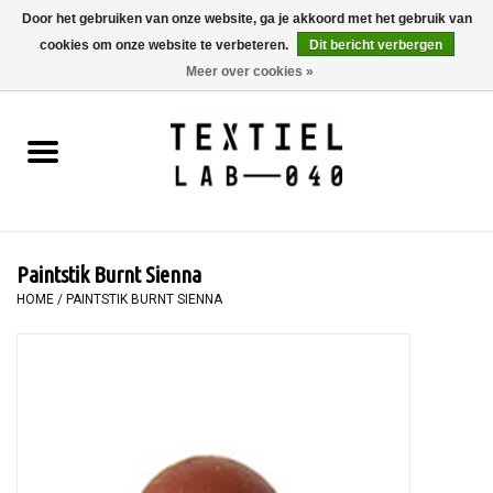
Door het gebruiken van onze website, ga je akkoord met het gebruik van
cookies om onze website te verbeteren.
Dit bericht verbergen
0 Artikelen - €0,00
Meer over cookies »
Home
BOEKEN
TEXTIELVERF
Paintstik Burnt Sienna
SCHILDEREN
HOME
/
PAINTSTIK BURNT SIENNA
TEXTIEL
WORKSHOPS
SPECIALS