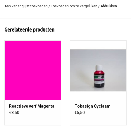
of Drimarene K. zodat je een gelijkmatige kleur krijgt bij verven.
Aan verlanglijst toevoegen
/
Toevoegen om te vergelijken
/
Afdrukken
Gebruik Metapex na het verfproces om
overtollige verf na het
verfproces
uit de stof te wassen en kruisvlekken te voorkomen.
Gerelateerde producten
Een fles Metapex bevat 200 ml
Reactieve verf Magenta
Tobasign Cyclaam
€8,50
€5,50