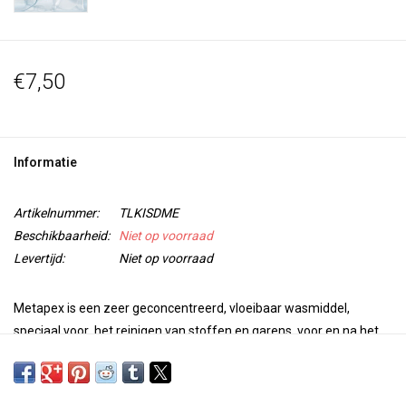
€7,50
Informatie
Artikelnummer:
TLKISDME
Beschikbaarheid:
Niet op voorraad
Levertijd:
Niet op voorraad
Metapex is een zeer
geconcentreerd, vloeibaar wasmiddel
,
speciaal
voor het reinigen van stoffen en garens, voor en na het
verfproces.
Gebruik Metapex net als Synthrapol om je stoffen te wassen om
het apprêt te verwijderen voordat je gaat verven met b.v. Tobasign