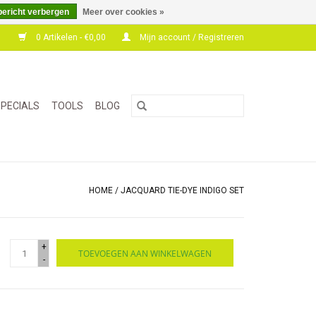
bericht verbergen
Meer over cookies »
0 Artikelen - €0,00
Mijn account / Registreren
PECIALS
TOOLS
BLOG
HOME
/
JACQUARD TIE-DYE INDIGO SET
+
TOEVOEGEN AAN WINKELWAGEN
-