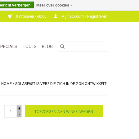
bericht verbergen
Meer over cookies »
0 Artikelen - €0,00
Mijn account / Registreren
PECIALS
TOOLS
BLOG
HOME
/
SOLARFAST IS VERF DIE ZICH IN DE ZON ONTWIKKELT!
+
TOEVOEGEN AAN WINKELWAGEN
-