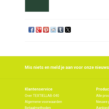
Mis niets en meld je aan voor onze nieuws
Klantenservice
Produc
Over TEXTIELLAB-040
Alle pro
Algemene voorwaarden
Nieuwe 
Betaalmethoden
Aanbied