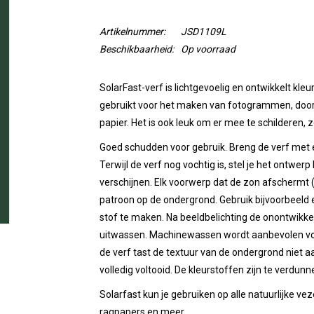
Artikelnummer:
JSD1109L
Beschikbaarheid:
Op voorraad
SolarFast-verf is lichtgevoelig en ontwikkelt kleu
gebruikt voor het maken van fotogrammen, door
papier. Het is ook leuk om er mee te schilderen,
Goed schudden voor gebruik. Breng de verf met e
Terwijl de verf nog vochtig is, stel je het ontwer
verschijnen. Elk voorwerp dat de zon afschermt 
patroon op de ondergrond. Gebruik bijvoorbeeld 
stof te maken. Na beeldbelichting de onontwikke
uitwassen. Machinewassen wordt aanbevolen voor 
de verf tast de textuur van de ondergrond niet a
volledig voltooid. De kleurstoffen zijn te verd
Solarfast kun je gebruiken op alle natuurlijke vez
ragpapers en meer.