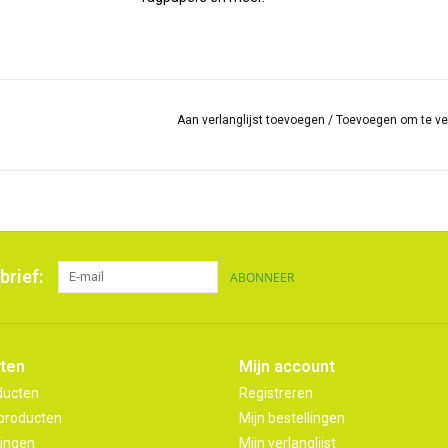
Aan verlanglijst toevoegen
/
Toevoegen om te ve
brief:
ABONNEER
ten
Mijn account
ducten
Registreren
producten
Mijn bestellingen
ingen
Mijn verlanglijst