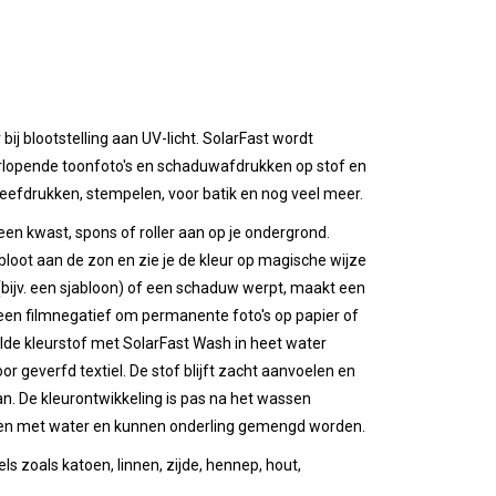
r
bij blootstelling aan UV-licht
. SolarFast wordt
lopende toonfoto's en schaduwafdrukken op stof en
 zeefdrukken, stempelen, voor batik en nog veel meer.
en kwast, spons of roller aan op je ondergrond.
p bloot aan de zon en zie je de kleur op magische wijze
(bijv. een sjabloon) of een schaduw werpt, maakt een
een filmnegatief om permanente foto's op papier of
lde kleurstof met SolarFast Wash in heet water
geverfd textiel. De stof blijft zacht aanvoelen en
an. De kleurontwikkeling is pas na het wassen
unnen met water en kunnen onderling gemengd worden.
els zoals katoen, linnen, zijde, hennep, hout,