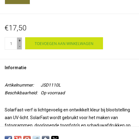
€17,50
+
TOEVOEGEN AAN WINKELWAGEN
-
Informatie
Artikelnummer:
JSD1110L
Beschikbaarheid:
Op voorraad
SolarFast-verf is lichtgevoelig en ontwikkelt kleur
bij blootstelling
aan UV-licht
. SolarFast wordt gebruikt voor het maken van
fotogrammen, doorlopende toonfoto's en schaduwafdrukken op
stof en papier. Het is ook leuk om er mee te schilderen,