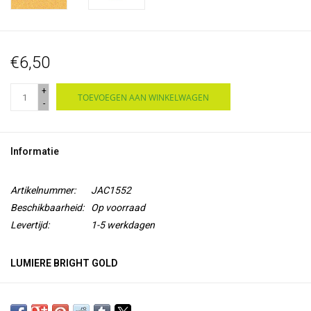
€6,50
+
TOEVOEGEN AAN WINKELWAGEN
-
Informatie
Artikelnummer:
JAC1552
Beschikbaarheid:
Op voorraad
Levertijd:
1-5 werkdagen
LUMIERE BRIGHT GOLD
Lumiere van Jacquard is een
soepele acrylverf op waterbasis
met
mica
pigment voor een metallic of parelmoer