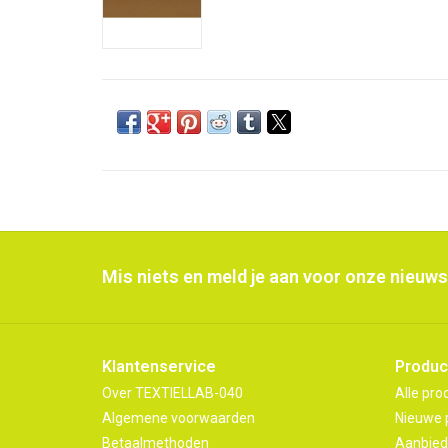
Mis niets en meld je aan voor onze nieuws
Klantenservice
Produc
Over TEXTIELLAB-040
Alle pro
Algemene voorwaarden
Nieuwe 
Betaalmethoden
Aanbied