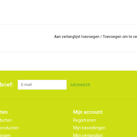
Aan verlanglijst toevoegen
/
Toevoegen om te ve
brief:
ABONNEER
ten
Mijn account
ducten
Registreren
producten
Mijn bestellingen
ingen
Mijn verlanglijst