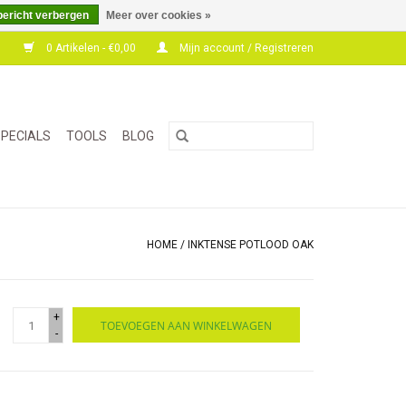
bericht verbergen
Meer over cookies »
0 Artikelen - €0,00
Mijn account / Registreren
PECIALS
TOOLS
BLOG
HOME
/
INKTENSE POTLOOD OAK
+
TOEVOEGEN AAN WINKELWAGEN
-