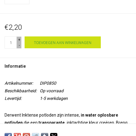
€2,20
+
TOEVOEGEN AAN WINKELWAGEN
-
Informatie
Artikelnummer:
DIP0850
Beschikbaarheid:
Op voorraad
Levertijd:
1-5 werkdagen
Derwent Inktense potloden zijn intense,
in water oplosbare
potloden
die een
transparante,
inktachtige kleur creëren. Breng
met de potloden kleur aan en gebruik water om kleuren te