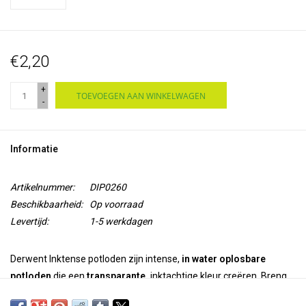
€2,20
+
TOEVOEGEN AAN WINKELWAGEN
-
Informatie
Artikelnummer:
DIP0260
Beschikbaarheid:
Op voorraad
Levertijd:
1-5 werkdagen
Derwent Inktense potloden zijn intense,
in water oplosbare
potloden
die een
transparante,
inktachtige kleur creëren. Breng
met de potloden kleur aan en gebruik water om kleuren te