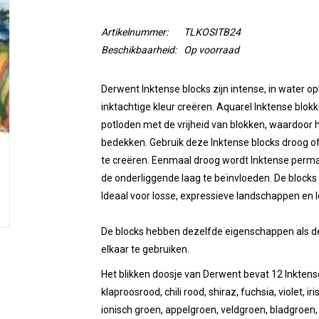
Artikelnummer:
TLKOSITB24
Beschikbaarheid:
Op voorraad
Derwent Inktense blocks zijn intense,
in water op
inktachtige kleur creëren. Aquarel Inktense blok
potloden met de vrijheid van blokken, waardoor 
bedekken. Gebruik deze Inktense blocks droog of
te creëren. Eenmaal droog wordt Inktense
perm
de onderliggende laag te beïnvloeden. De blocks
Ideaal voor losse, expressieve landschappen en le
De blocks hebben dezelfde eigenschappen als de 
elkaar te gebruiken.
Het blikken doosje van Derwent bevat 12 Inktense
klaproosrood, chili rood, shiraz, fuchsia, violet, 
ionisch groen, appelgroen, veldgroen, bladgroen,