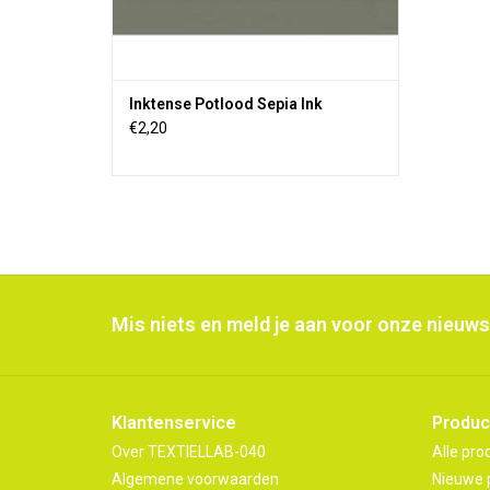
Inktense Potlood Sepia Ink
€2,20
Mis niets en meld je aan voor onze nieuws
Klantenservice
Produc
Over TEXTIELLAB-040
Alle pro
Algemene voorwaarden
Nieuwe 