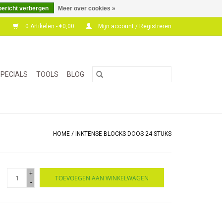
bericht verbergen
Meer over cookies »
0 Artikelen - €0,00
Mijn account / Registreren
PECIALS
TOOLS
BLOG
HOME
/
INKTENSE BLOCKS DOOS 24 STUKS
+
TOEVOEGEN AAN WINKELWAGEN
-