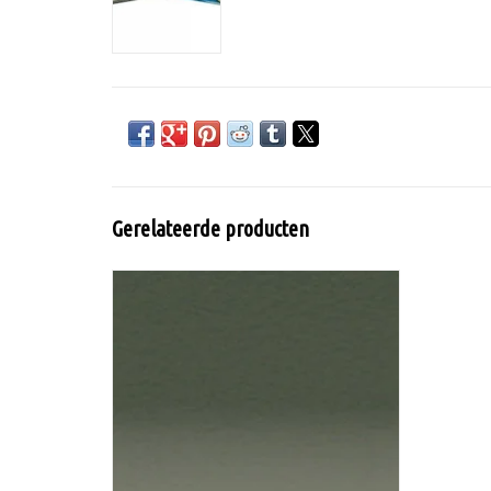
Gerelateerde producten
Inktense Potlood Sepia Ink
TOEVOEGEN AAN WINKELWAGEN