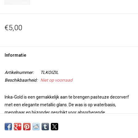
€5,00
Informatie
Artikelnummer:
TLKOIZIL
Beschikbaarheid:
Niet op voorraad
Inka-Gold is een gemakkelijk aan te brengen pasteuze decorverf
met een elegante metallic glans. De was is op waterbasis,
mengbaar en bijzonder geschikt voor absorberende
ondergronden zoals papier, karton, onbehandeld hout, klei, beton
en ongeglazuurd aardewerk. Geschikt om te sjabloneren, in
laagjes te verwerken, te polijsten of voor patina-effecten met een