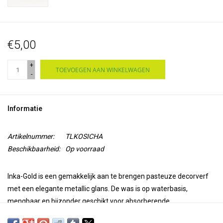
€5,00
+
TOEVOEGEN AAN WINKELWAGEN
-
Informatie
Artikelnummer:
TLKOSICHA
Beschikbaarheid:
Op voorraad
Inka-Gold is een gemakkelijk aan te brengen pasteuze decorverf
met een elegante metallic glans. De was is op waterbasis,
mengbaar en bijzonder geschikt voor absorberende
ondergronden zoals papier, karton, onbehandeld hout, klei, beton