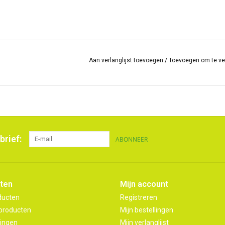
Aan verlanglijst toevoegen
/
Toevoegen om te ve
brief:
ABONNEER
ten
Mijn account
ducten
Registreren
producten
Mijn bestellingen
ingen
Mijn verlanglijst