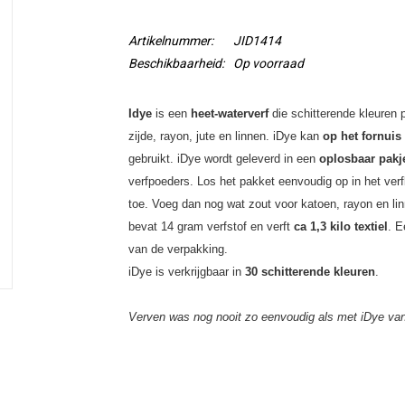
Artikelnummer:
JID1414
Beschikbaarheid:
Op voorraad
Idye
is een
heet-waterverf
die schitterende kleuren 
zijde, rayon, jute en linnen. iDye kan
op het fornui
gebruikt. iDye wordt geleverd in een
oplosbaar pakj
verfpoeders. Los het pakket eenvoudig op in het verf
toe. Voeg dan nog wat
zout voor katoen, rayon en lin
bevat 14 gram verfstof en verft
ca 1,3 kilo textiel
. E
van de verpakking.
iDye is verkrijgbaar in
30 schitterende kleuren
.
Verven was nog nooit zo eenvoudig als met iDye va