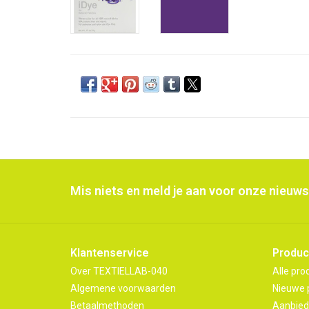
Mis niets en meld je aan voor onze nieuws
Klantenservice
Produc
Over TEXTIELLAB-040
Alle pro
Algemene voorwaarden
Nieuwe 
Betaalmethoden
Aanbied