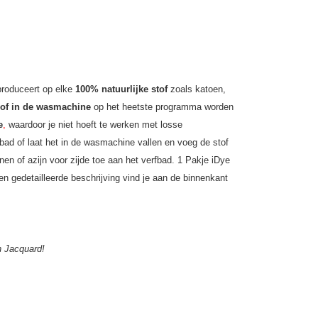
produceert op elke
100% natuurlijke stof
zoals katoen,
s of in de wasmachine
op het
heetste programma
worden
e
,
waardoor je niet hoeft te werken met losse
bad of laat het in de wasmachine vallen en voeg de stof
nen of azijn voor zijde toe aan het verfbad. 1 Pakje iDye
en gedetailleerde beschrijving vind je aan de binnenkant
n Jacquard!