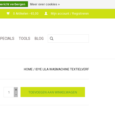
bericht verbergen
Meer over cookies »
0 Artikelen - €0,00
Mijn account / Registreren
PECIALS
TOOLS
BLOG
HOME
/
IDYE LILA WASMACHINE TEXTIELVERF
+
TOEVOEGEN AAN WINKELWAGEN
-