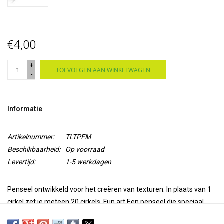
€4,00
+
TOEVOEGEN AAN WINKELWAGEN
-
Informatie
Artikelnummer:
TLTPFM
Beschikbaarheid:
Op voorraad
Levertijd:
1-5 werkdagen
Penseel ontwikkeld voor het creëren van texturen. In plaats van 1
cirkel zet je meteen 20 cirkels. Fun art.
Een penseel die speciaal
ontwikkeld is om texturen te creëren die heel anders zijn dan