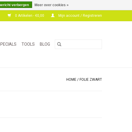
bericht verbergen
Meer over cookies »
0 Artikelen - €0,00
Mijn account / Registreren
PECIALS
TOOLS
BLOG
HOME
/
FOLIE ZWART