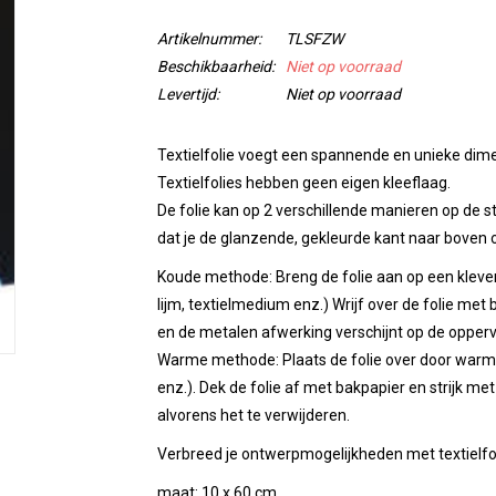
Artikelnummer:
TLSFZW
Beschikbaarheid:
Niet op voorraad
Levertijd:
Niet op voorraad
Textielfolie voegt een spannende en unieke dime
Textielfolies hebben geen eigen kleeflaag.
De folie kan op 2 verschillende manieren op de
dat je de glanzende, gekleurde kant naar boven o
Koude methode
: Breng de folie aan op een kleve
lijm, textielmedium enz.) Wrijf over de folie met b
en de metalen afwerking verschijnt op de oppervl
Warme methode
: Plaats de folie over door warmt
enz.). Dek de folie af met bakpapier en strijk met
alvorens het te verwijderen.
Verbreed je ontwerpmogelijkheden met textielfol
maat: 10 x 60 cm