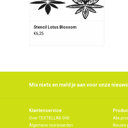
Stencil Lotus Blossom
€6,25
Mis niets en meld je aan voor onze nieuws
Klantenservice
Produc
Over TEXTIELLAB-040
Alle pro
Algemene voorwaarden
Nieuwe 