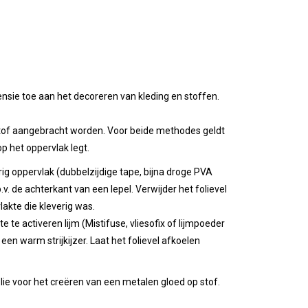
nsie toe aan het decoreren van kleding en stoffen.
 stof aangebracht worden. Voor beide methodes geldt
p het oppervlak legt.
rig oppervlak (dubbelzijdige tape, bijna droge PVA
.v. de achterkant van een lepel. Verwijder het folievel
akte die kleverig was.
e te activeren lijm (Mistifuse, vliesofix of lijmpoeder
 een warm strijkijzer. Laat het folievel afkoelen
ie voor het creëren van een metalen gloed op stof.