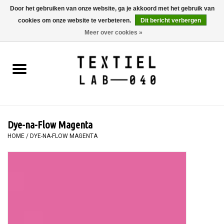
Door het gebruiken van onze website, ga je akkoord met het gebruik van
cookies om onze website te verbeteren.
Dit bericht verbergen
0 Artikelen - €0,00
Meer over cookies »
Home
BOEKEN
TEXTIELVERF
Dye-na-Flow Magenta
SCHILDEREN
HOME
/
DYE-NA-FLOW MAGENTA
TEXTIEL
WORKSHOPS
SPECIALS