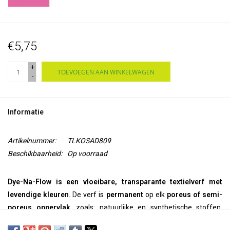
€5,75
+
TOEVOEGEN AAN WINKELWAGEN
-
Informatie
Artikelnummer:
TLKOSAD809
Beschikbaarheid:
Op voorraad
Dye-Na-Flow is een vloeibare, transparante textielverf met
levendige kleuren
. De verf is
permanent
op elk
poreus of semi-
poreus oppervlak
, zoals: natuurlijke en synthetische stoffen,
hout, papier, klei, canvas, suède, leer en meer.