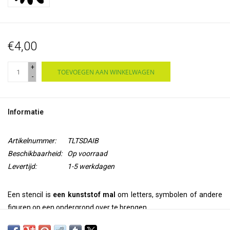
€4,00
+
TOEVOEGEN AAN WINKELWAGEN
-
Informatie
Artikelnummer:
TLTSDAIB
Beschikbaarheid:
Op voorraad
Levertijd:
1-5 werkdagen
Een stencil is
een kunststof mal
om letters, symbolen of andere
figuren op een ondergrond over te brengen.
Je kunt met behulp van dit stencil, deze zonnebloem op jouw