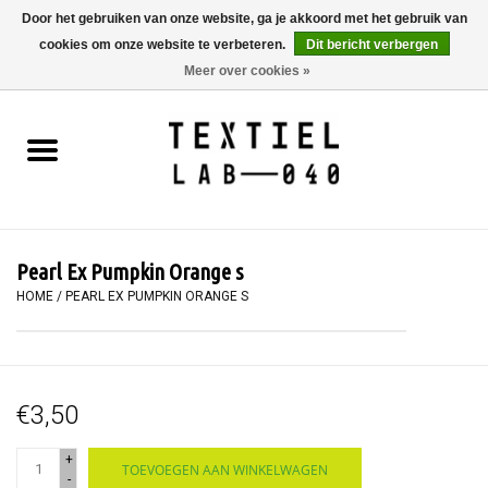
Door het gebruiken van onze website, ga je akkoord met het gebruik van
cookies om onze website te verbeteren.
Dit bericht verbergen
0 Artikelen - €0,00
Meer over cookies »
Home
BOEKEN
TEXTIELVERF
Pearl Ex Pumpkin Orange s
SCHILDEREN
HOME
/
PEARL EX PUMPKIN ORANGE S
TEXTIEL
€3,50
WORKSHOPS
+
TOEVOEGEN AAN WINKELWAGEN
SPECIALS
-