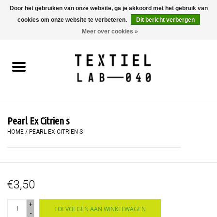
Door het gebruiken van onze website, ga je akkoord met het gebruik van
cookies om onze website te verbeteren.
Dit bericht verbergen
0 Artikelen - €0,00
Meer over cookies »
Home
BOEKEN
TEXTIELVERF
Pearl Ex Citrien s
SCHILDEREN
HOME
/
PEARL EX CITRIEN S
TEXTIEL
€3,50
WORKSHOPS
+
TOEVOEGEN AAN WINKELWAGEN
SPECIALS
-