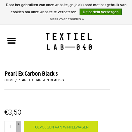
Door het gebruiken van onze website, ga je akkoord met het gebruik van
cookies om onze website te verbeteren.
Dit bericht verbergen
0 Artikelen - €0,00
Meer over cookies »
Home
BOEKEN
TEXTIELVERF
Pearl Ex Carbon Black s
SCHILDEREN
HOME
/
PEARL EX CARBON BLACK S
TEXTIEL
€3,50
WORKSHOPS
+
TOEVOEGEN AAN WINKELWAGEN
SPECIALS
-