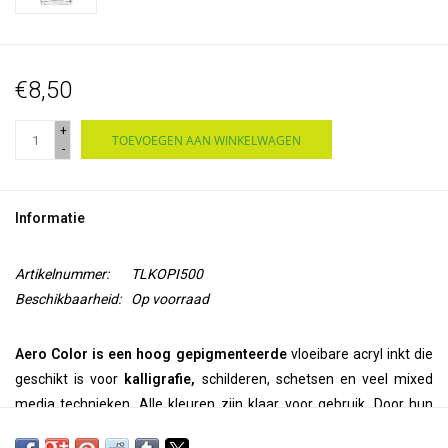
€8,50
+
TOEVOEGEN AAN WINKELWAGEN
-
Informatie
Artikelnummer:
TLKOPI500
Beschikbaarheid:
Op voorraad
Aero Color is een hoog gepigmenteerde
vloeibare acryl inkt
die
geschikt is voor
kalligrafie,
schilderen, schetsen en veel mixed
media technieken. Alle kleuren zijn klaar voor gebruik. Door hun
fijne pigmentatie kunnen ze
puur
worden gebruikt, maar ze