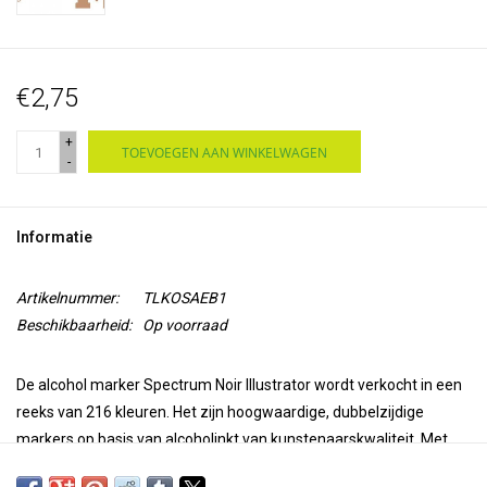
€2,75
+
TOEVOEGEN AAN WINKELWAGEN
-
Informatie
Artikelnummer:
TLKOSAEB1
Beschikbaarheid:
Op voorraad
De alcohol marker Spectrum Noir Illustrator wordt verkocht in een
reeks van 216 kleuren. Het zijn hoogwaardige, dubbelzijdige
markers op basis van alcoholinkt van kunstenaarskwaliteit. Met
een superfijne punt voor precisie en nauwkeurigheid bij het