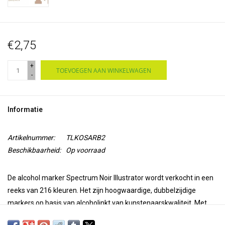
€2,75
+
TOEVOEGEN AAN WINKELWAGEN
-
Informatie
Artikelnummer:
TLKOSARB2
Beschikbaarheid:
Op voorraad
De alcohol marker Spectrum Noir Illustrator wordt verkocht in een
reeks van 216 kleuren. Het zijn hoogwaardige, dubbelzijdige
markers op basis van alcoholinkt van kunstenaarskwaliteit. Met
een superfijne punt voor precisie en nauwkeurigheid bij het