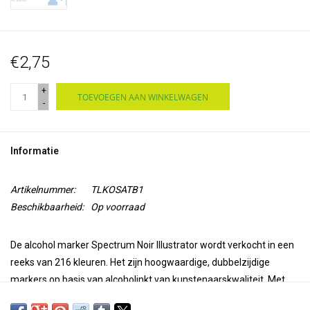
€2,75
+
TOEVOEGEN AAN WINKELWAGEN
-
Informatie
Artikelnummer:
TLKOSATB1
Beschikbaarheid:
Op voorraad
De alcohol marker Spectrum Noir Illustrator wordt verkocht in een
reeks van 216 kleuren. Het zijn hoogwaardige, dubbelzijdige
markers op basis van alcoholinkt van kunstenaarskwaliteit. Met
een superfijne punt voor precisie en nauwkeurigheid bij het