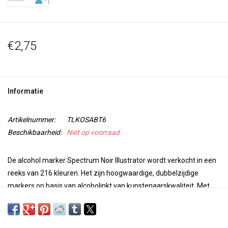
€2,75
Informatie
Artikelnummer:
TLKOSABT6
Beschikbaarheid:
Niet op voorraad
De alcohol marker Spectrum Noir Illustrator wordt verkocht in een
reeks van 216 kleuren. Het zijn hoogwaardige, dubbelzijdige
markers op basis van alcoholinkt van kunstenaarskwaliteit. Met
een superfijne punt voor precisie en nauwkeurigheid bij het
kleuren en een penseelpunt voor veelzijdigheid en extra controle
bij je werk, zijn deze markers perfect voor elk project. De kleuren