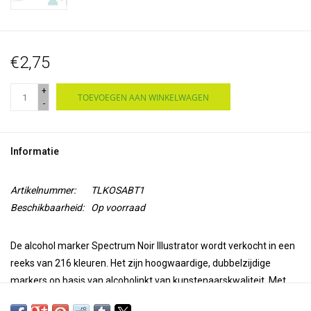
€2,75
+
TOEVOEGEN AAN WINKELWAGEN
-
Informatie
Artikelnummer:
TLKOSABT1
Beschikbaarheid:
Op voorraad
De alcohol marker Spectrum Noir Illustrator wordt verkocht in een
reeks van 216 kleuren. Het zijn hoogwaardige, dubbelzijdige
markers op basis van alcoholinkt van kunstenaarskwaliteit. Met
een superfijne punt voor precisie en nauwkeurigheid bij het