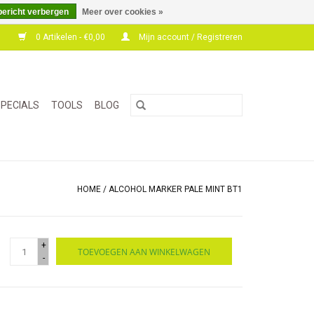
bericht verbergen
Meer over cookies »
0 Artikelen - €0,00
Mijn account / Registreren
PECIALS
TOOLS
BLOG
HOME
/
ALCOHOL MARKER PALE MINT BT1
+
TOEVOEGEN AAN WINKELWAGEN
-