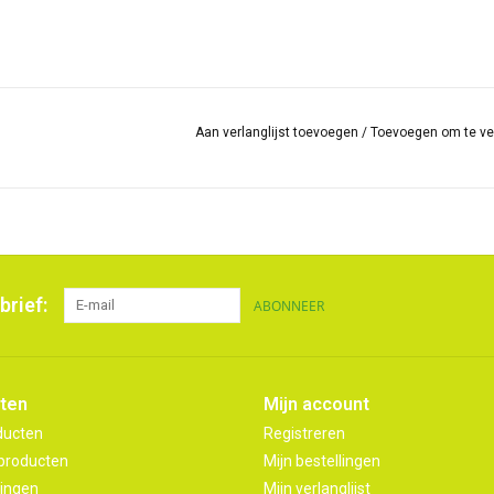
Aan verlanglijst toevoegen
/
Toevoegen om te ve
brief:
ABONNEER
ten
Mijn account
ducten
Registreren
producten
Mijn bestellingen
ingen
Mijn verlanglijst