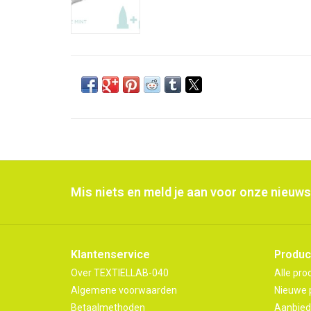
Mis niets en meld je aan voor onze nieuws
Klantenservice
Produc
Over TEXTIELLAB-040
Alle pro
Algemene voorwaarden
Nieuwe 
Betaalmethoden
Aanbied