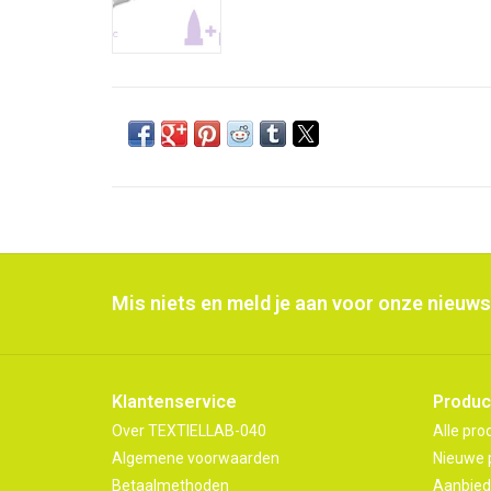
Mis niets en meld je aan voor onze nieuws
Klantenservice
Produc
Over TEXTIELLAB-040
Alle pro
Algemene voorwaarden
Nieuwe 
Betaalmethoden
Aanbied