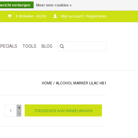
bericht verbergen
Meer over cookies »
0 Artikelen - €0,00
Mijn account / Registreren
PECIALS
TOOLS
BLOG
HOME
/
ALCOHOL MARKER LILAC HB1
+
TOEVOEGEN AAN WINKELWAGEN
-