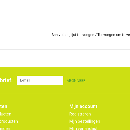
Aan verlanglijst toevoegen
/
Toevoegen om te ve
brief:
ABONNEER
ten
Mijn account
ducten
Registreren
producten
Mijn bestellingen
ingen
Mijn verlanglijst