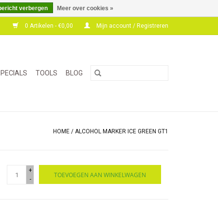
bericht verbergen
Meer over cookies »
0 Artikelen - €0,00
Mijn account / Registreren
PECIALS
TOOLS
BLOG
HOME
/
ALCOHOL MARKER ICE GREEN GT1
+
TOEVOEGEN AAN WINKELWAGEN
-