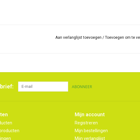
Aan verlanglijst toevoegen
/
Toevoegen om te ve
brief:
ABONNEER
ten
Mijn account
ducten
Registreren
producten
Mijn bestellingen
ingen
Mijn verlanglijst