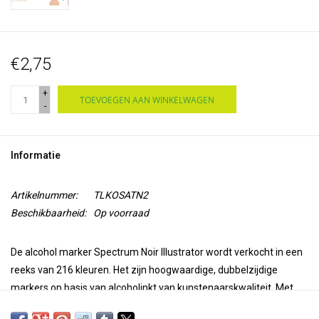
€2,75
+
TOEVOEGEN AAN WINKELWAGEN
-
Informatie
Artikelnummer:
TLKOSATN2
Beschikbaarheid:
Op voorraad
De alcohol marker Spectrum Noir Illustrator wordt verkocht in een
reeks van 216 kleuren. Het zijn hoogwaardige, dubbelzijdige
markers op basis van alcoholinkt van kunstenaarskwaliteit. Met
een superfijne punt voor precisie en nauwkeurigheid bij het