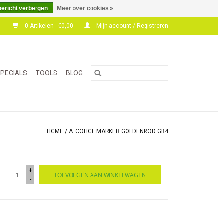
bericht verbergen
Meer over cookies »
0 Artikelen - €0,00
Mijn account / Registreren
PECIALS
TOOLS
BLOG
HOME
/
ALCOHOL MARKER GOLDENROD GB4
+
TOEVOEGEN AAN WINKELWAGEN
-