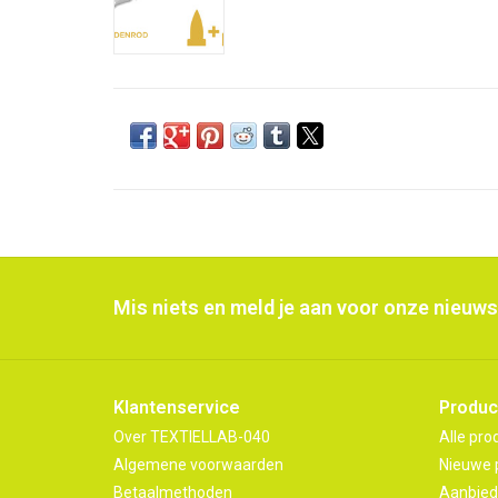
Mis niets en meld je aan voor onze nieuws
Klantenservice
Produc
Over TEXTIELLAB-040
Alle pro
Algemene voorwaarden
Nieuwe 
Betaalmethoden
Aanbied