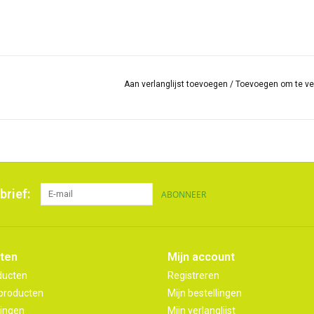
Aan verlanglijst toevoegen
/
Toevoegen om te ve
brief:
ABONNEER
ten
Mijn account
ducten
Registreren
producten
Mijn bestellingen
ingen
Mijn verlanglijst