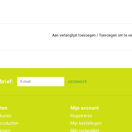
Aan verlanglijst toevoegen
/
Toevoegen om te ve
brief:
ABONNEER
ten
Mijn account
ducten
Registreren
producten
Mijn bestellingen
ingen
Mijn verlanglijst