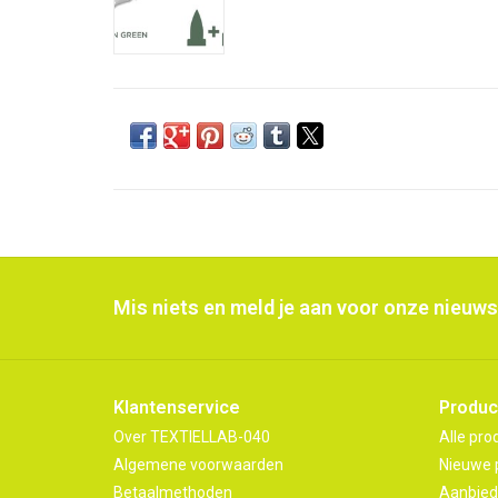
Mis niets en meld je aan voor onze nieuws
Klantenservice
Produc
Over TEXTIELLAB-040
Alle pro
Algemene voorwaarden
Nieuwe 
Betaalmethoden
Aanbied