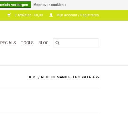
bericht verbergen
Meer over cookies »
0 Artikelen - €0,00
Mijn account / Registreren
PECIALS
TOOLS
BLOG
HOME
/
ALCOHOL MARKER FERN GREEN AG5