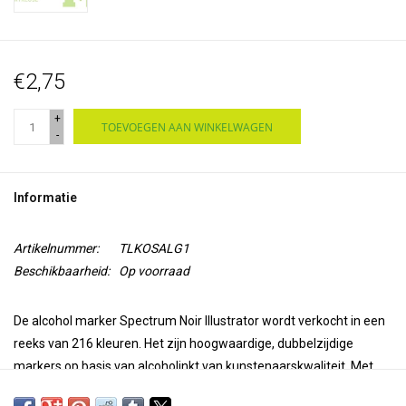
€2,75
+
TOEVOEGEN AAN WINKELWAGEN
-
Informatie
Artikelnummer:
TLKOSALG1
Beschikbaarheid:
Op voorraad
De alcohol marker Spectrum Noir Illustrator wordt verkocht in een
reeks van 216 kleuren. Het zijn hoogwaardige, dubbelzijdige
markers op basis van alcoholinkt van kunstenaarskwaliteit. Met
een superfijne punt voor precisie en nauwkeurigheid bij het