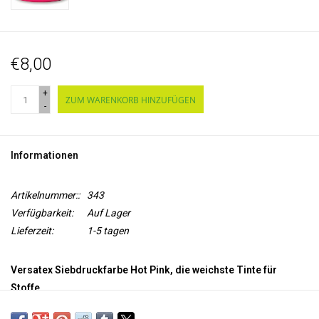
€8,00
+
ZUM WARENKORB HINZUFÜGEN
-
Informationen
Artikelnummer::
343
Verfügbarkeit:
Auf Lager
Lieferzeit:
1-5 tagen
Versatex Siebdruckfarbe Hot Pink, die weichste Tinte für
Stoffe.
Siebdrucker lieben diese
halbtransparente Tinte auf