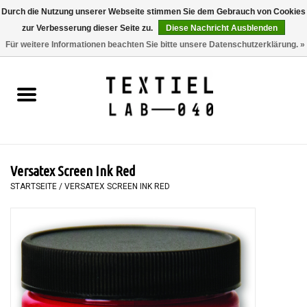
Durch die Nutzung unserer Webseite stimmen Sie dem Gebrauch von Cookies
zur Verbesserung dieser Seite zu.
Diese Nachricht Ausblenden
0 Artikel - €0,00
Für weitere Informationen beachten Sie bitte unsere Datenschutzerklärung. »
Startseite
BÜCHER
FÄRBEN
Versatex Screen Ink Red
MALEN
STARTSEITE
/
VERSATEX SCREEN INK RED
TEXTIL
WORKSHOPS
SPECIALS