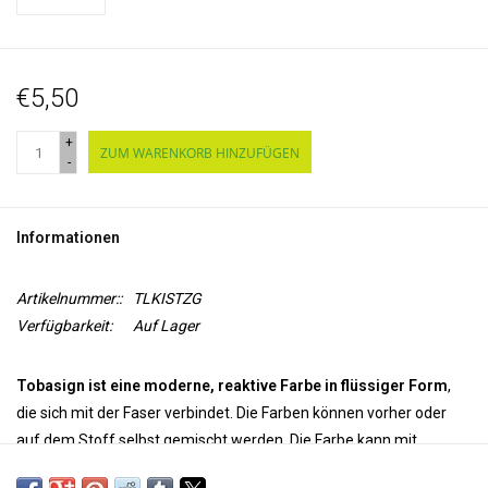
€5,50
+
ZUM WARENKORB HINZUFÜGEN
-
Informationen
Artikelnummer::
TLKISTZG
Verfügbarkeit:
Auf Lager
Tobasign ist eine moderne, reaktive Farbe in flüssiger Form
,
die sich mit der Faser verbindet. Die Farben können vorher oder
auf dem Stoff selbst gemischt werden. Die Farbe kann mit
Tobawet
verdünnt werden. Tobasign kann durch Dämpfen des