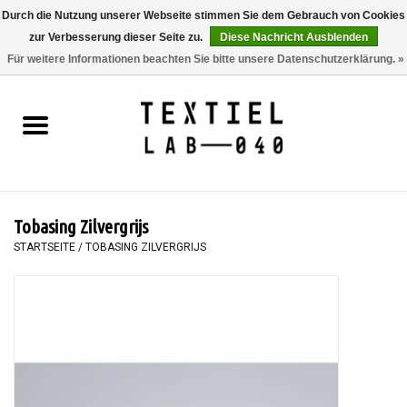
Durch die Nutzung unserer Webseite stimmen Sie dem Gebrauch von Cookies
zur Verbesserung dieser Seite zu.
Diese Nachricht Ausblenden
0 Artikel - €0,00
Für weitere Informationen beachten Sie bitte unsere Datenschutzerklärung. »
Startseite
BÜCHER
FÄRBEN
Tobasing Zilvergrijs
MALEN
STARTSEITE
/
TOBASING ZILVERGRIJS
TEXTIL
WORKSHOPS
SPECIALS