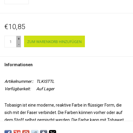
€10,85
+
ZUM WARENKORB HINZUFÜGEN
-
Informationen
Artikelnummer::
TLKISTTL
Verfügbarkeit:
Auf Lager
Tobasign ist eine moderne, reaktive Farbe in flüssiger Form, die
sich mit der Faser verbindet. Die Farben können vorher oder auf
dem Stoff selbst gemischt werden. Die Farbe kann mit Tobawet
verdünnt werden. Tobasign kann durch Dämpfen des Stoffes