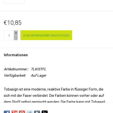
€10,85
+
ZUM WARENKORB HINZUFÜGEN
-
Informationen
Artikelnummer::
TLKISTFL
Verfügbarkeit:
Auf Lager
Tobasign ist eine moderne, reaktive Farbe in flüssiger Form, die
sich mit der Faser verbindet. Die Farben können vorher oder auf
dem Stoff selbst gemischt werden. Die Farbe kann mit Tobawet
verdünnt werden. Tobasign kann durch Dämpfen des Stoffes