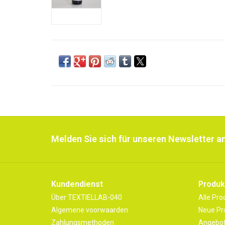
Melden Sie sich für unseren Newsletter an
Kundendienst
Produk
Über TEXTIELLAB-040
Alle Pro
Algemene voorwaarden
Neue Pr
Zahlungsmethoden
Angebo