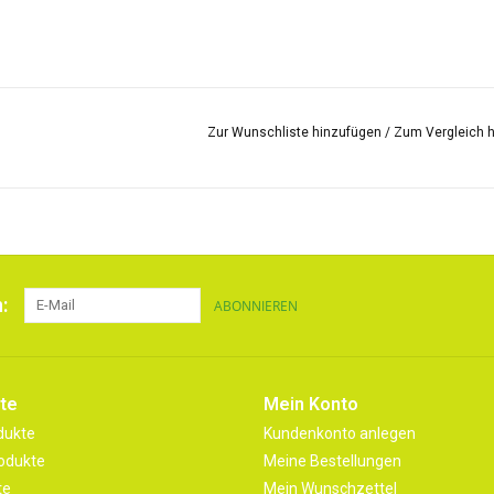
Zur Wunschliste hinzufügen
/
Zum Vergleich 
:
ABONNIEREN
te
Mein Konto
dukte
Kundenkonto anlegen
odukte
Meine Bestellungen
te
Mein Wunschzettel