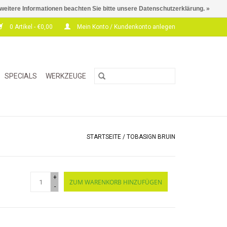
 weitere Informationen beachten Sie bitte unsere Datenschutzerklärung. »
0 Artikel - €0,00
Mein Konto / Kundenkonto anlegen
SPECIALS
WERKZEUGE
STARTSEITE
/
TOBASIGN BRUIN
+
ZUM WARENKORB HINZUFÜGEN
-