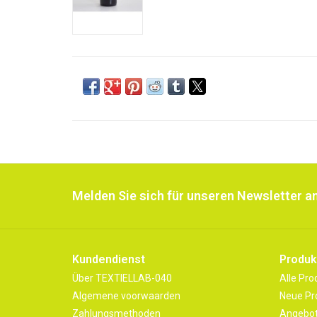
Melden Sie sich für unseren Newsletter an
Kundendienst
Produk
Über TEXTIELLAB-040
Alle Pro
Algemene voorwaarden
Neue Pr
Zahlungsmethoden
Angebo