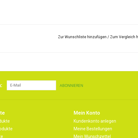
Zur Wunschliste hinzufügen
/
Zum Vergleich 
:
ABONNIEREN
te
Mein Konto
dukte
Kundenkonto anlegen
odukte
Meine Bestellungen
te
Mein Wunschzettel