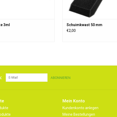
te 3ml
Schuimkwast 50 mm
€2,00
:
ABONNIEREN
te
Mein Konto
dukte
Kundenkonto anlegen
odukte
Meine Bestellungen