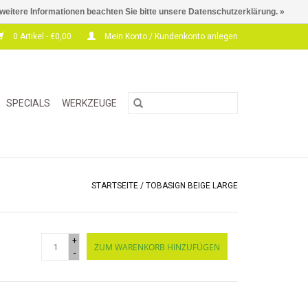
 weitere Informationen beachten Sie bitte unsere Datenschutzerklärung. »
0 Artikel - €0,00
Mein Konto / Kundenkonto anlegen
SPECIALS
WERKZEUGE
STARTSEITE
/
TOBASIGN BEIGE LARGE
+
ZUM WARENKORB HINZUFÜGEN
-