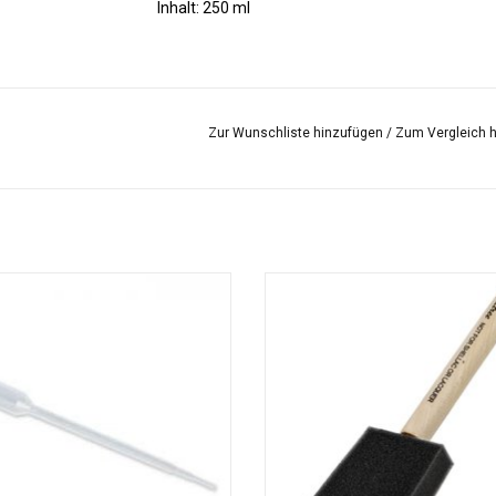
Inhalt: 250 ml
Zur Wunschliste hinzufügen
/
Zum Vergleich 
osierpipette mit einem Volumen von
Ein flacher Schaumpinsel ist ide
 zum Aufziehen von Farbstoffen.
Auftragen von flüssiger Farbe, Tin
anderen Medien.
UM WARENKORB HINZUFÜGEN