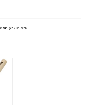
hinzufügen
/
Drucken
al zum
te und