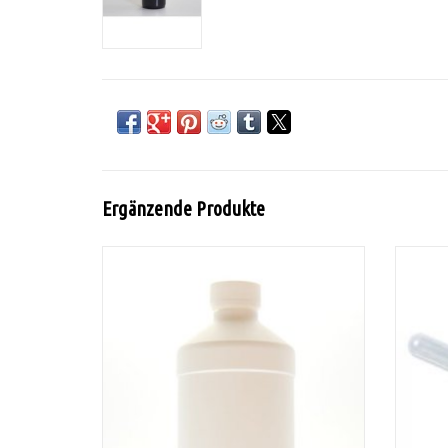
Ergänzende Produkte
Tobafix ist das Fixiermittel, um die Farbe
Eine D
von Tobasign zu reparieren.
3 ml
Z